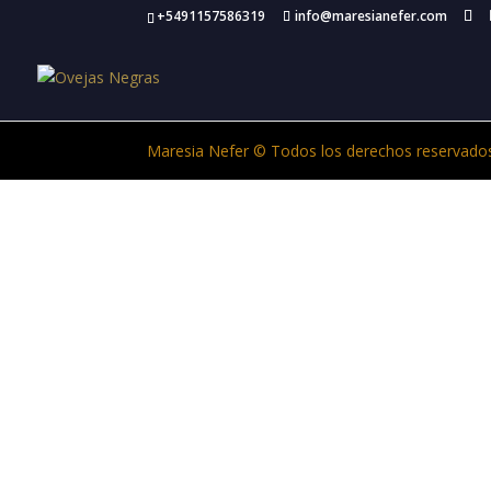
+5491157586319
info@maresianefer.com
Maresia Nefer © Todos los derechos reservado